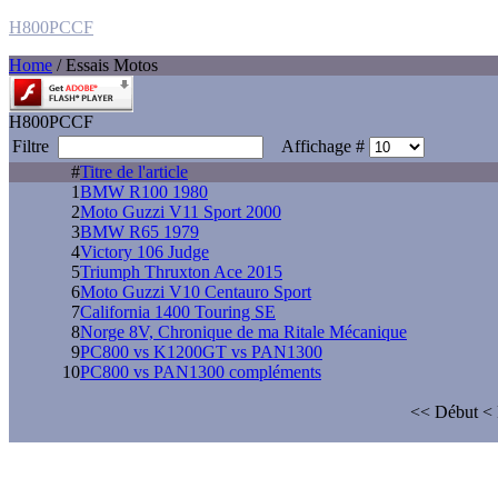
H800PCCF
Home
/ Essais Motos
H800PCCF
Filtre
Affichage #
#
Titre de l'article
1
BMW R100 1980
2
Moto Guzzi V11 Sport 2000
3
BMW R65 1979
4
Victory 106 Judge
5
Triumph Thruxton Ace 2015
6
Moto Guzzi V10 Centauro Sport
7
California 1400 Touring SE
8
Norge 8V, Chronique de ma Ritale Mécanique
9
PC800 vs K1200GT vs PAN1300
10
PC800 vs PAN1300 compléments
<<
Début
<